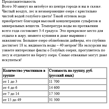
Продолжительность
Всего 30 минут на автобусе из центра города и вы в сказке.
Чистый воздух, лес и незамерзающие озера с кристально
чистой водой голубого цвета! Такой оттенок вода
приобретает благодаря высокой концентрации сульфатов и
минеральных веществ. Температура воды на протяжении
всего года составляет 3-4 градуса. Это прекрасное место для
отдыха в жару, зимнего купания и даже ныряния с
аквалангом. Большое озеро облюбовали дайверы, его глубина
достигает 18 м, видимость воды – 40 метров! На экскурсии вы
узнаете интересные факты о Голубых озерах, прогуляетесь по
лесу и отдохнете на берегу озера. Самые отважные могут даже
искупаться!
Количество участников в
Стоимость на группу, руб.
группе
(русский язык)
от 1 до 3
11 700
от 4 до 6
14 600
от 7 до 14
17 500
от 15 до 49
31 300