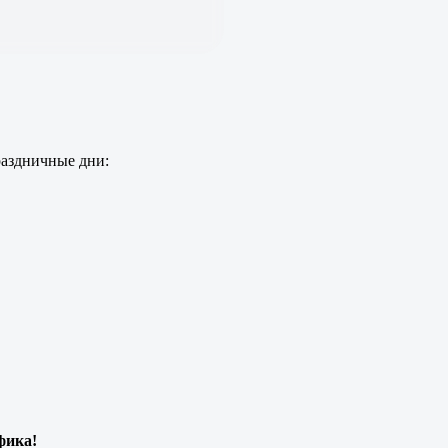
раздничные дни:
фика!